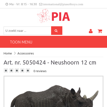
Ma - Vr: 8:15 - 16:30
international@piasofttoys.com
BE/NL
Klantenfeedback
Contact
TOON MENU
Home
Accessoires
Art. nr. 5050424 - Neushoorn 12 cm
0 reviews