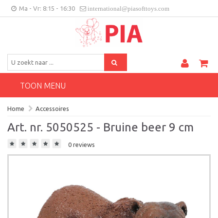
Ma - Vr: 8:15 - 16:30
international@piasofttoys.com
BE/NL
Klantenfeedback
Contact
TOON MENU
Home
Accessoires
Art. nr. 5050525 - Bruine beer 9 cm
0 reviews