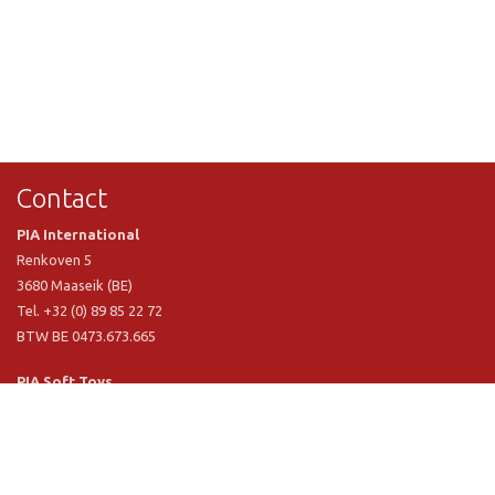
Contact
PIA International
Renkoven 5
3680 Maaseik (BE)
Tel. +32 (0) 89 85 22 72
BTW BE 0473.673.665
PIA Soft Toys
Langstraat 1 A
5481 VN Schijndel (NL)
Tel. +31 (0) 73 54 800 29
BTW NL 803.017.698 B01