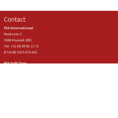
Contact
PIA International
Renkoven 5
3680 Maaseik (BE)
Tel. +32 (0) 89 85 22 72
BTW BE 0473.673.665
PIA Soft Toys
Langstraat 1 A
5481 VN Schijndel (NL)
Tel. +31 (0) 73 54 800 29
BTW NL 803.017.698 B01
Informatie
PIA