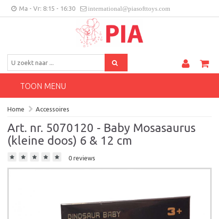
Ma - Vr: 8:15 - 16:30
international@piasofttoys.com
BE/NL
Klantenfeedback
Contact
TOON MENU
Home
Accessoires
Art. nr. 5070120 - Baby Mosasaurus
(kleine doos) 6 & 12 cm
0 reviews