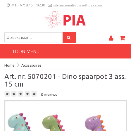
Ma - Vr: 8:15 - 16:30
international@piasofttoys.com
BE/NL
Klantenfeedback
Contact
TOON MENU
Home
Accessoires
Art. nr. 5070201 - Dino spaarpot 3 ass.
15 cm
0 reviews