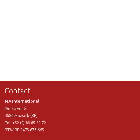
Contact
PIA International
Renkoven 5
3680 Maaseik (BE)
Tel. +32 (0) 89 85 22 72
BTW BE 0473.673.665