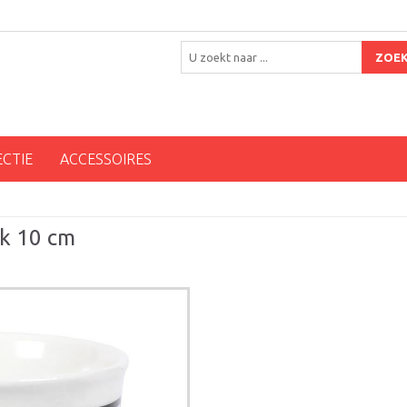
ZOE
ECTIE
ACCESSOIRES
ok 10 cm