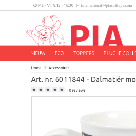
Ma - Vr: 8:15 - 16:30
international@piasofttoys.com
NIEUW
ECO
TOPPERS
PLUCHE COLL
Home
Accessoires
Art. nr. 6011844 - Dalmatiër m
0 reviews