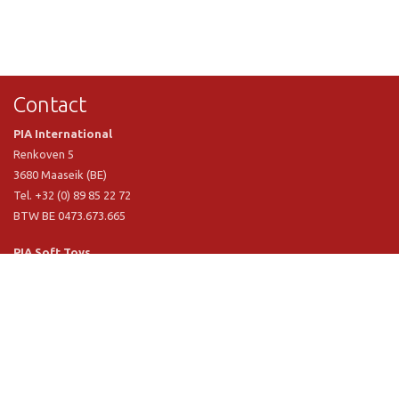
Contact
PIA International
Renkoven 5
3680 Maaseik (BE)
Tel. +32 (0) 89 85 22 72
BTW BE 0473.673.665
PIA Soft Toys
Langstraat 1 A
5481 VN Schijndel (NL)
Tel. +31 (0) 73 54 800 29
BTW NL 803.017.698 B01
Informatie