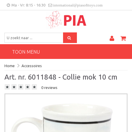
Ma - Vr: 8:15 - 16:30
international@piasofttoys.com
BE/NL
Klantenfeedback
Contact
TOON MENU
Home
Accessoires
Art. nr. 6011848 - Collie mok 10 cm
0 reviews