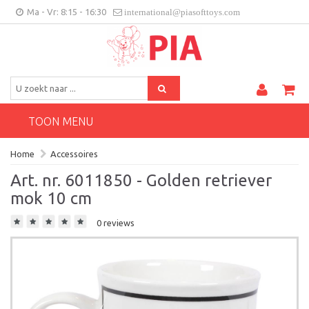
Ma - Vr: 8:15 - 16:30
international@piasofttoys.com
BE/NL
Klantenfeedback
Contact
TOON MENU
Home
Accessoires
Art. nr. 6011850 - Golden retriever
mok 10 cm
0 reviews