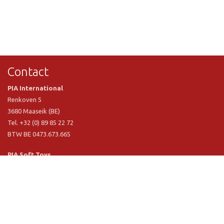
Contact
PIA International
Renkoven 5
3680 Maaseik (BE)
Tel. +32 (0) 89 85 22 72
BTW BE 0473.673.665
PIA Soft Toys
Langstraat 1 A
5481 VN Schijndel (NL)
Tel. +31 (0) 73 54 800 29
BTW NL 803.017.698 B01