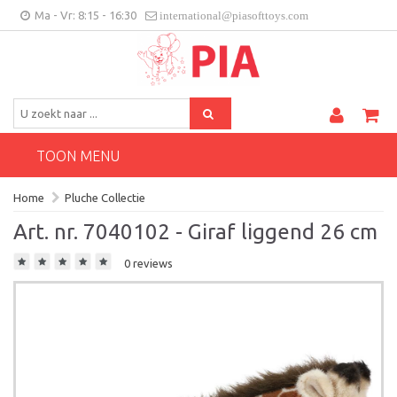
Ma - Vr: 8:15 - 16:30
international@piasofttoys.com
BE/NL
Klantenfeedback
Contact
TOON MENU
Home
Pluche Collectie
Art. nr. 7040102 - Giraf liggend 26 cm
0 reviews