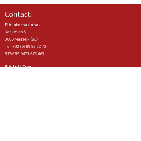
Contact
PIA International
Renkoven 5
3680 Maaseik (BE)
Tel. +32 (0) 89 85 22 72
BTW BE 0473.673.665
PIA Soft Toys
Langstraat 1 A
5481 VN Schijndel (NL)
Tel. +31 (0) 73 54 800 29
BTW NL 803.017.698 B01
Informatie
PIA
PIA Eco