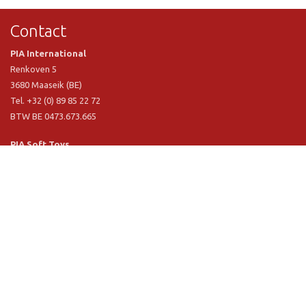
Contact
PIA International
Renkoven 5
3680 Maaseik (BE)
Tel. +32 (0) 89 85 22 72
BTW BE 0473.673.665
PIA Soft Toys
Langstraat 1 A
5481 VN Schijndel (NL)
Tel. +31 (0) 73 54 800 29
BTW NL 803.017.698 B01
Informatie
PIA
PIA Eco