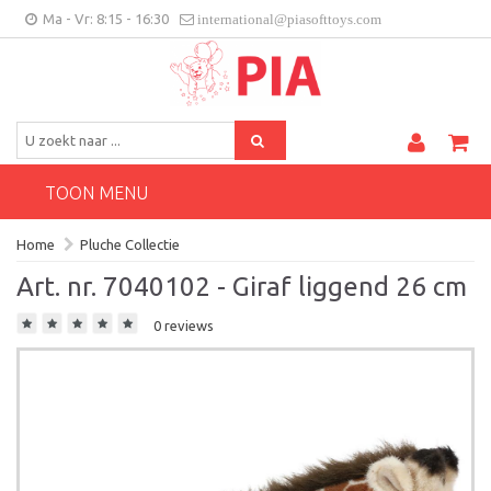
Ma - Vr: 8:15 - 16:30
international@piasofttoys.com
BE/NL
Klantenfeedback
Contact
TOON MENU
Home
Pluche Collectie
Art. nr. 7040102 - Giraf liggend 26 cm
0 reviews