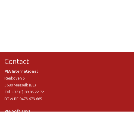
Contact
PIA International
Renkoven 5
3680 Maaseik (BE)
Tel. +32 (0) 89 85 22 72
BTW BE 0473.673.665
PIA Soft Toys
Langstraat 1 A
5481 VN Schijndel (NL)
Tel. +31 (0) 73 54 800 29