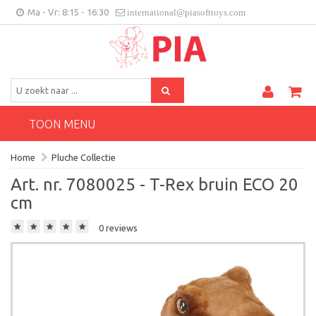
Ma - Vr: 8:15 - 16:30
international@piasofttoys.com
BE/NL
Klantenfeedback
Contact
TOON MENU
Home
Pluche Collectie
Art. nr. 7080025 - T-Rex bruin ECO 20
cm
0 reviews