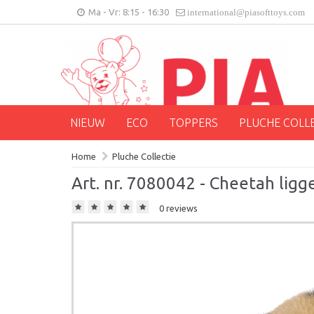
Ma - Vr: 8:15 - 16:30
international@piasofttoys.com
NIEUW
ECO
TOPPERS
PLUCHE COLL
Home
Pluche Collectie
Art. nr. 7080042 - Cheetah lig
0 reviews