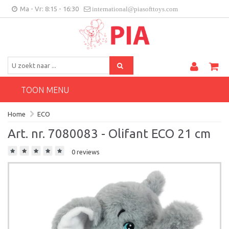
Ma - Vr: 8:15 - 16:30
international@piasofttoys.com
BE/NL
Klantenfeedback
Contact
TOON MENU
Home
ECO
Art. nr. 7080083 - Olifant ECO 21 cm
0 reviews