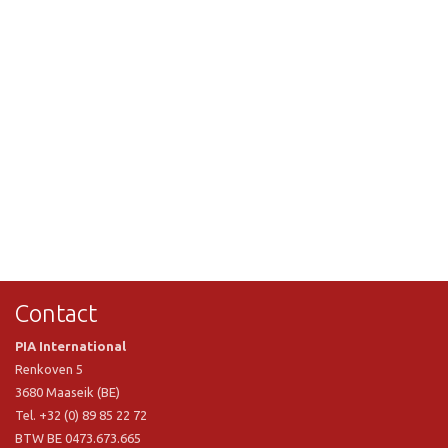
Contact
PIA International
Renkoven 5
3680 Maaseik (BE)
Tel. +32 (0) 89 85 22 72
BTW BE 0473.673.665