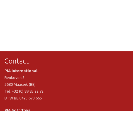
Contact
PIA International
Renkoven 5
3680 Maaseik (BE)
Tel. +32 (0) 89 85 22 72
BTW BE 0473.673.665
PIA Soft Toys
Langstraat 1 A
5481 VN Schijndel (NL)
Tel. +31 (0) 73 54 800 29