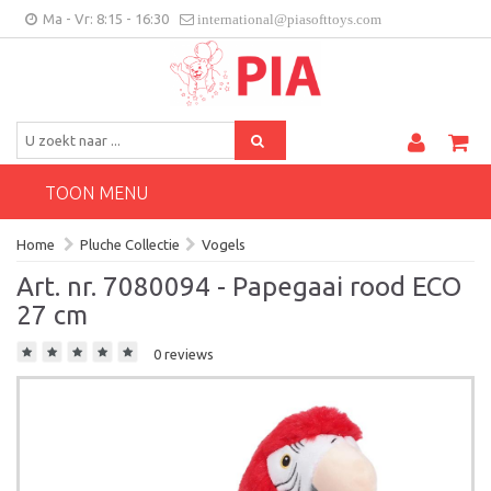
Ma - Vr: 8:15 - 16:30
international@piasofttoys.com
BE/NL
Klantenfeedback
Contact
TOON MENU
Home
Pluche Collectie
Vogels
Art. nr. 7080094 - Papegaai rood ECO
27 cm
0 reviews