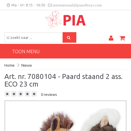
Ma - Vr: 8:15 - 16:30
international@piasofttoys.com
BE/NL
Klantenfeedback
Contact
TOON MENU
Home
Nieuw
Art. nr. 7080104 - Paard staand 2 ass.
ECO 23 cm
0 reviews