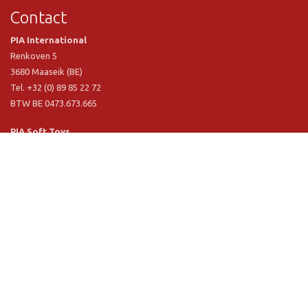
Contact
PIA International
Renkoven 5
3680 Maaseik (BE)
Tel. +32 (0) 89 85 22 72
BTW BE 0473.673.665
PIA Soft Toys
Langstraat 1 A
5481 VN Schijndel (NL)
Tel. +31 (0) 73 54 800 29
BTW NL 803.017.698 B01
Informatie
PIA
PIA Eco
Concept & design