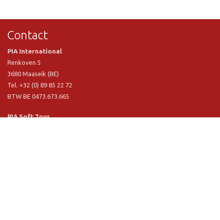
Contact
PIA International
Renkoven 5
3680 Maaseik (BE)
Tel. +32 (0) 89 85 22 72
BTW BE 0473.673.665
PIA Soft Toys
Langstraat 1 A
5481 VN Schijndel (NL)
Tel. +31 (0) 73 54 800 29
BTW NL 803.017.698 B01
Informatie
PIA