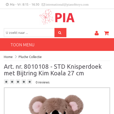
Ma - Vr: 8:15 - 16:30
international@piasofttoys.com
BE/NL
Klantenfeedback
Contact
TOON MENU
Home
Pluche Collectie
Art. nr. 8010108 - STD Knisperdoek
met Bijtring Kim Koala 27 cm
0 reviews