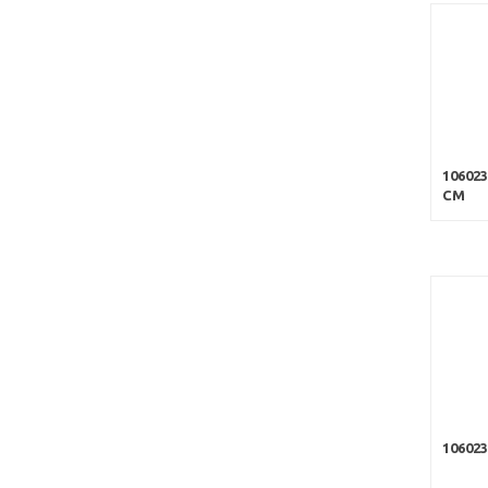
10602
CM
10602