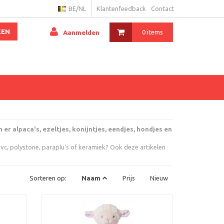
BE/NL
Klantenfeedback
Contact
KEN
0 items
Aanmelden
 er alpaca's, ezeltjes, konijntjes, eendjes, hondjes en
vc, polystone, paraplu's of keramiek? Ook deze artikelen
Sorteren op:
Naam
Prijs
Nieuw