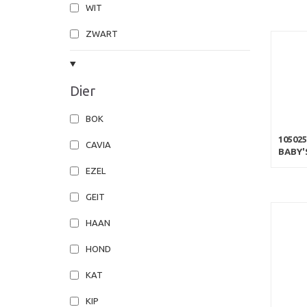
WIT
ZWART
Dier
BOK
10502
CAVIA
BABY'S
EZEL
GEIT
HAAN
HOND
KAT
KIP