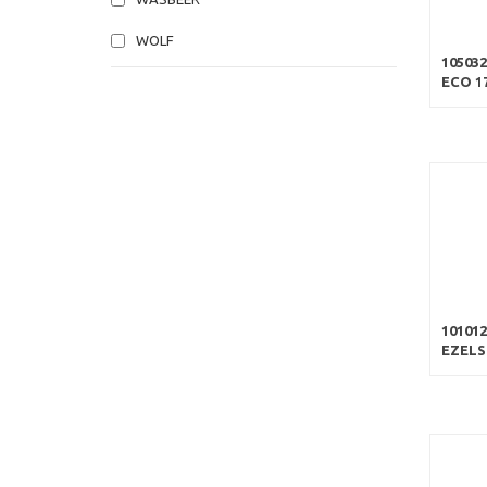
WOLF
10503
ECO 17
10101
EZELS