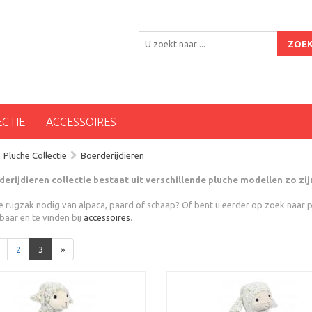
ZOE
ECTIE
ACCESSOIRES
Pluche Collectie
Boerderijdieren
erijdieren collectie bestaat uit verschillende pluche modellen zo zijn
e rugzak nodig van alpaca, paard of schaap? Of bent u eerder op zoek naar p
rbaar en te vinden bij
accessoires
.
2
3
»