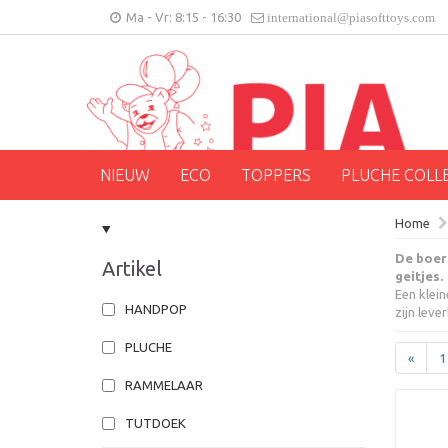
Ma - Vr: 8:15 - 16:30
international@piasofttoys.com
NIEUW
ECO
TOPPERS
PLUCHE COLL
Home
De boerd
Artikel
geitjes.
Een klein
HANDPOP
zijn leve
PLUCHE
«
1
RAMMELAAR
TUTDOEK