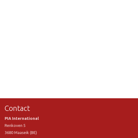
Contact
PIA International
Renkoven 5
3680 Maaseik (BE)