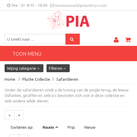
Ma - Vr: 8:15 - 16:30
international@piasofttoys.com
BE/NL
Klantenfeedback
Contact
TOON MENU
Wijzig categorie
Filteren
Home
Pluche Collectie
Safaridieren
Onder de safaridieren vindt u de koning van de jungle terug, de leeuw.
Olifanten, giraffen en zebra's bevinden zich ook in deze collectie en
vele andere wilde dieren.
«
»
Sorteren op:
Naam
Prijs
Nieuw