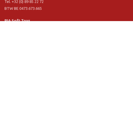
Tel. +32 (0) 89 85 22 72
BTW BE 0473.673.665
PIA Soft Toys
Langstraat 1 A
5481 VN Schijndel (NL)
Tel. +31 (0) 73 54 800 29
BTW NL 803.017.698 B01
Informatie
PIA
PIA Eco
Concept & design
Klantendienst
Verkoopsvoorwaarden
Privacy Policy
VR Showroom