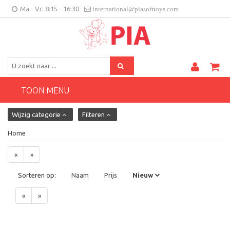
Ma - Vr: 8:15 - 16:30
international@piasofttoys.com
BE/NL
Klantenfeedback
Contact
TOON MENU
Wijzig categorie
Filteren
Home
«
»
Sorteren op:
Naam
Prijs
Nieuw
«
»