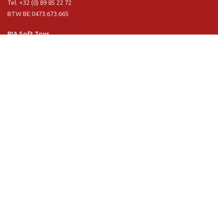
Tel. +32 (0) 89 85 22 72
BTW BE 0473.673.665
PIA Soft Toys
Langstraat 1 A
5481 VN Schijndel (NL)
Tel. +31 (0) 73 54 800 29
BTW NL 803.017.698 B01
Informatie
PIA
PIA Eco
Concept & design
Klantendienst
Verkoopsvoorwaarden
Privacy Policy
VR Showroom