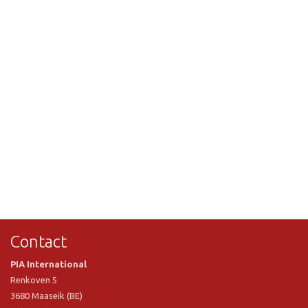
Contact
PIA International
Renkoven 5
3680 Maaseik (BE)