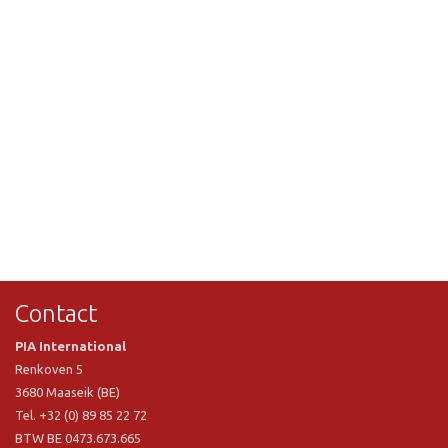
Contact
PIA International
Renkoven 5
3680 Maaseik (BE)
Tel. +32 (0) 89 85 22 72
BTW BE 0473.673.665