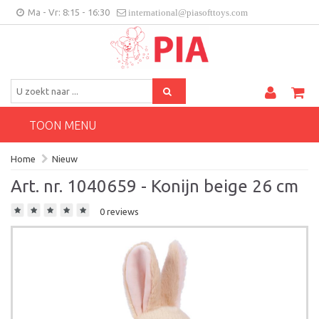
Ma - Vr: 8:15 - 16:30
international@piasofttoys.com
BE/NL
Klantenfeedback
Contact
TOON MENU
Home
Nieuw
Art. nr. 1040659 - Konijn beige 26 cm
0 reviews