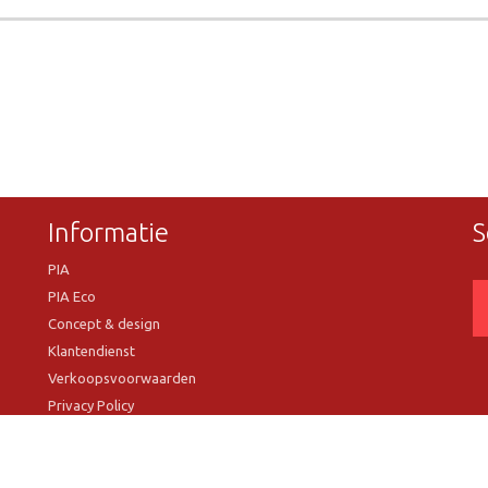
Informatie
S
PIA
PIA Eco
Concept & design
Klantendienst
Verkoopsvoorwaarden
Privacy Policy
VR Showroom