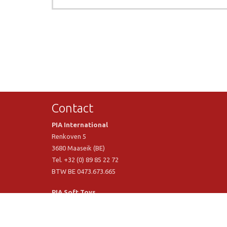
Contact
PIA International
Renkoven 5
3680 Maaseik (BE)
Tel. +32 (0) 89 85 22 72
BTW BE 0473.673.665
PIA Soft Toys
Langstraat 1 A
5481 VN Schijndel (NL)