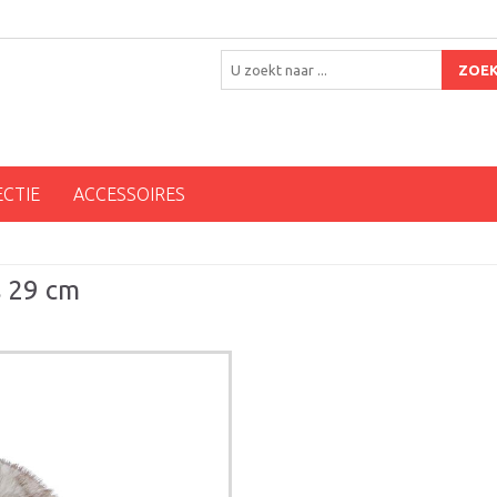
ZOE
ECTIE
ACCESSOIRES
s 29 cm