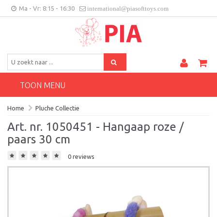
Ma - Vr: 8:15 - 16:30
international@piasofttoys.com
BE/NL
Klantenfeedback
Contact
TOON MENU
Home
Pluche Collectie
Art. nr. 1050451 - Hangaap roze /
paars 30 cm
0 reviews