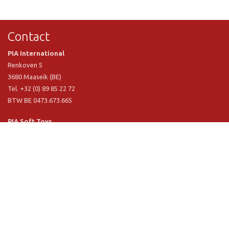
Contact
PIA International
Renkoven 5
3680 Maaseik (BE)
Tel. +32 (0) 89 85 22 72
BTW BE 0473.673.665
PIA Soft Toys
Langstraat 1 A
5481 VN Schijndel (NL)
Tel. +31 (0) 73 54 800 29
BTW NL 803.017.698 B01
Informatie
PIA