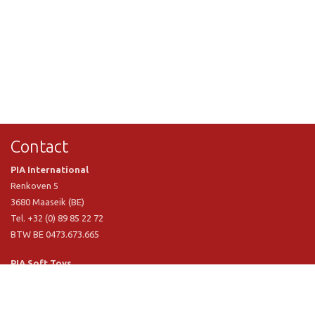
Contact
PIA International
Renkoven 5
3680 Maaseik (BE)
Tel. +32 (0) 89 85 22 72
BTW BE 0473.673.665
PIA Soft Toys
Langstraat 1 A
5481 VN Schijndel (NL)
Tel. +31 (0) 73 54 800 29