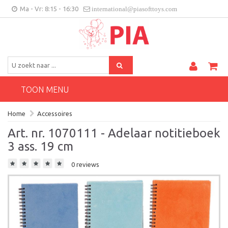
Ma - Vr: 8:15 - 16:30
international@piasofttoys.com
BE/NL
Klantenfeedback
Contact
TOON MENU
Home
Accessoires
Art. nr. 1070111 - Adelaar notitieboek
3 ass. 19 cm
0 reviews