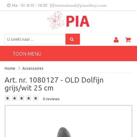
Ma - Vr: 8:15 - 16:30
international@piasofttoys.com
BE/NL
Klantenfeedback
Contact
TOON MENU
Home
Accessoires
Art. nr. 1080127 - OLD Dolfijn
grijs/wit 25 cm
0 reviews