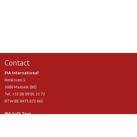
Contact
PIA International
Renkoven 5
3680 Maaseik (BE)
Tel. +32 (0) 89 85 22 72
BTW BE 0473.673.665
PIA Soft Toys
Langstraat 1 A
5481 VN Schijndel (NL)
Tel. +31 (0) 73 54 800 29