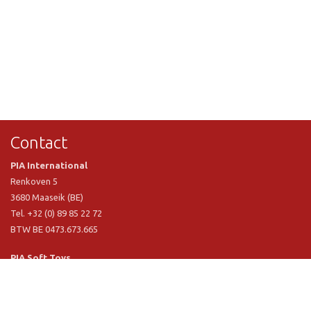
Contact
PIA International
Renkoven 5
3680 Maaseik (BE)
Tel. +32 (0) 89 85 22 72
BTW BE 0473.673.665
PIA Soft Toys
Langstraat 1 A
5481 VN Schijndel (NL)
Tel. +31 (0) 73 54 800 29