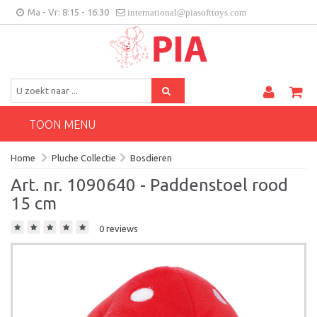
Ma - Vr: 8:15 - 16:30
international@piasofttoys.com
BE/NL
Klantenfeedback
Contact
TOON MENU
Home
Pluche Collectie
Bosdieren
Art. nr. 1090640 - Paddenstoel rood
15 cm
0 reviews