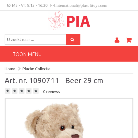
Ma - Vr: 8:15 - 16:30
international@piasofttoys.com
BE/NL
Klantenfeedback
Contact
TOON MENU
Home
Pluche Collectie
Art. nr. 1090711 - Beer 29 cm
0 reviews