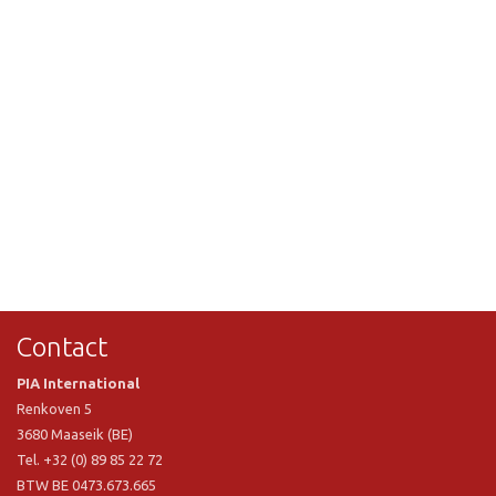
Contact
PIA International
Renkoven 5
3680 Maaseik (BE)
Tel. +32 (0) 89 85 22 72
BTW BE 0473.673.665