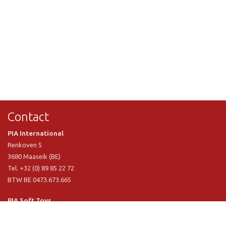
Contact
PIA International
Renkoven 5
3680 Maaseik (BE)
Tel. +32 (0) 89 85 22 72
BTW BE 0473.673.665
PIA Soft Toys
Langstraat 1 A
5481 VN Schijndel (NL)