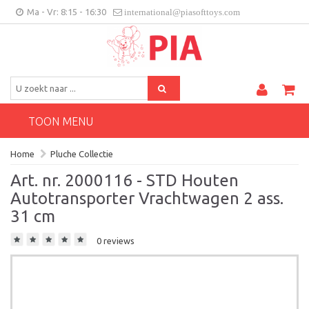
Ma - Vr: 8:15 - 16:30
international@piasofttoys.com
BE/NL
Klantenfeedback
Contact
TOON MENU
Home
Pluche Collectie
Art. nr. 2000116 - STD Houten
Autotransporter Vrachtwagen 2 ass.
31 cm
0 reviews