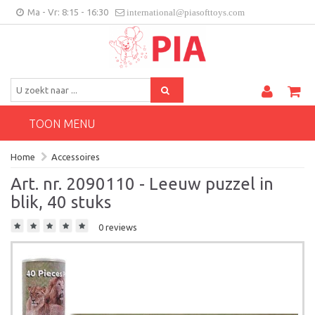
Ma - Vr: 8:15 - 16:30
international@piasofttoys.com
BE/NL
Klantenfeedback
Contact
TOON MENU
Home
Accessoires
Art. nr. 2090110 - Leeuw puzzel in
blik, 40 stuks
0 reviews