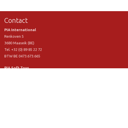
Contact
PIA International
Renkoven 5
3680 Maaseik (BE)
Tel. +32 (0) 89 85 22 72
BTW BE 0473.673.665
PIA Soft Toys
Langstraat 1 A
5481 VN Schijndel (NL)
Tel. +31 (0) 73 54 800 29
BTW NL 803.017.698 B01
Informatie
PIA