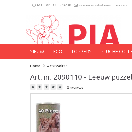
Ma - Vr: 8:15 - 16:30
international@piasofttoys.com
NIEUW
ECO
TOPPERS
PLUCHE COLL
Home
Accessoires
Art. nr. 2090110 - Leeuw puzzel 
0 reviews