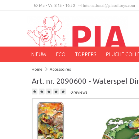
Ma - Vr: 8:15 - 16:30
international@piasofttoys.com
NIEUW
ECO
TOPPERS
PLUCHE COLL
Home
Accessoires
Art. nr. 2090600 - Waterspel Di
0 reviews