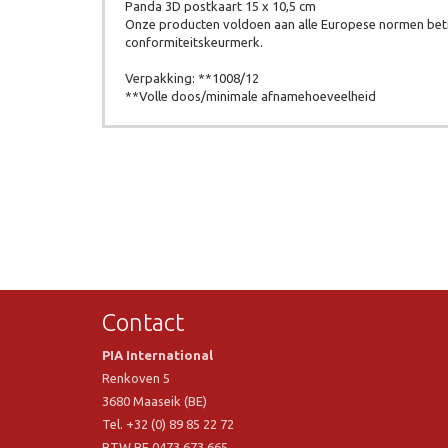
Panda 3D postkaart 15 x 10,5 cm
Onze producten voldoen aan alle Europese normen betr
conformiteitskeurmerk.
Verpakking: **1008/12
**Volle doos/minimale afnamehoeveelheid
Contact
PIA International
Renkoven 5
3680 Maaseik (BE)
Tel. +32 (0) 89 85 22 72
BTW BE 0473.673.665