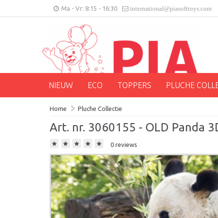
Ma - Vr: 8:15 - 16:30
international@piasofttoys.com
NIEUW
ECO
TOPPERS
PLUCHE COLL
Home
Pluche Collectie
Art. nr. 3060155 - OLD Panda 3
0 reviews