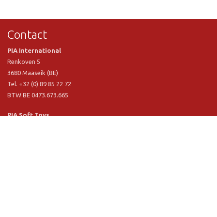
Contact
PIA International
Renkoven 5
3680 Maaseik (BE)
Tel. +32 (0) 89 85 22 72
BTW BE 0473.673.665
PIA Soft Toys
Langstraat 1 A
5481 VN Schijndel (NL)
Tel. +31 (0) 73 54 800 29
BTW NL 803.017.698 B01
Informatie
PIA