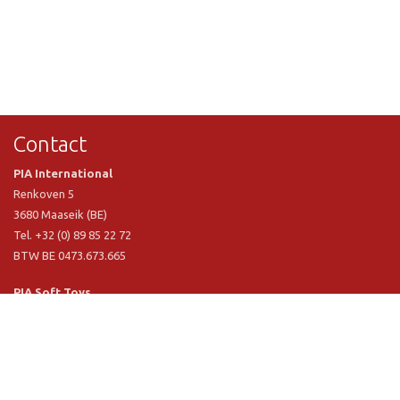
Contact
PIA International
Renkoven 5
3680 Maaseik (BE)
Tel. +32 (0) 89 85 22 72
BTW BE 0473.673.665
PIA Soft Toys
Langstraat 1 A
5481 VN Schijndel (NL)
Tel. +31 (0) 73 54 800 29
BTW NL 803.017.698 B01