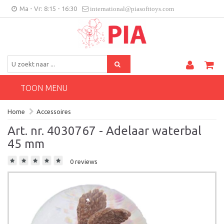
Ma - Vr: 8:15 - 16:30
international@piasofttoys.com
BE/NL
Klantenfeedback
Contact
TOON MENU
Home
Accessoires
Art. nr. 4030767 - Adelaar waterbal
45 mm
0 reviews