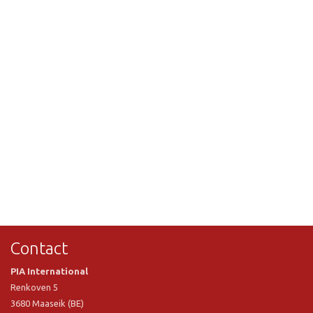
Contact
PIA International
Renkoven 5
3680 Maaseik (BE)