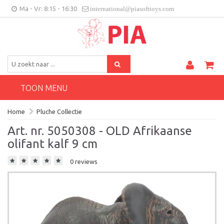
Ma - Vr: 8:15 - 16:30
international@piasofttoys.com
BE/NL
Klantenfeedback
Contact
TOON MENU
Home
Pluche Collectie
Art. nr. 5050308 - OLD Afrikaanse
olifant kalf 9 cm
0 reviews