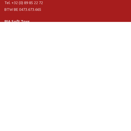
Tel. +32 (0) 89 85 22 72
BTW BE 0473.673.665
PIA Soft Toys
Langstraat 1 A
5481 VN Schijndel (NL)
Tel. +31 (0) 73 54 800 29
BTW NL 803.017.698 B01
Informatie
PIA
PIA Eco
Concept & design
Klantendienst
Verkoopsvoorwaarden
Privacy Policy
VR Showroom