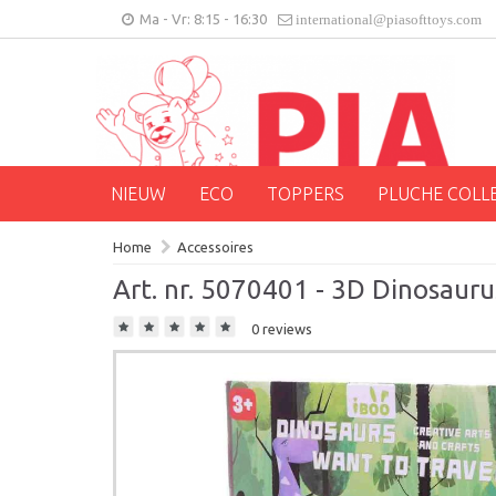
Ma - Vr: 8:15 - 16:30
international@piasofttoys.com
NIEUW
ECO
TOPPERS
PLUCHE COLL
Home
Accessoires
Art. nr. 5070401 - 3D Dinosauru
0 reviews