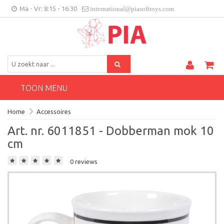
Ma - Vr: 8:15 - 16:30
international@piasofttoys.com
BE/NL
Klantenfeedback
Contact
TOON MENU
Home
Accessoires
Art. nr. 6011851 - Dobberman mok 10
cm
0 reviews