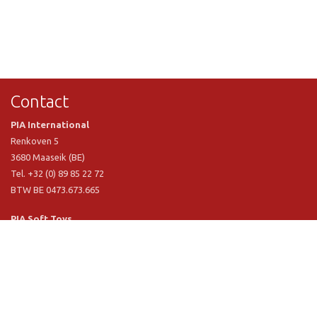
Contact
PIA International
Renkoven 5
3680 Maaseik (BE)
Tel. +32 (0) 89 85 22 72
BTW BE 0473.673.665
PIA Soft Toys
Langstraat 1 A
5481 VN Schijndel (NL)
Tel. +31 (0) 73 54 800 29
BTW NL 803.017.698 B01