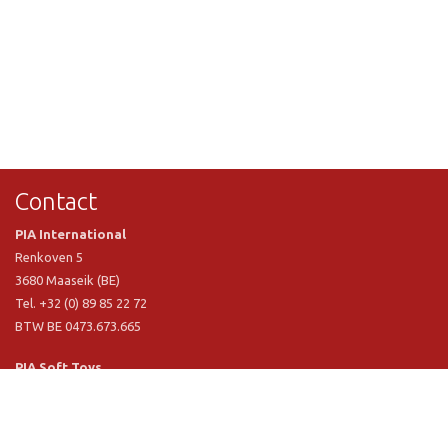
Contact
PIA International
Renkoven 5
3680 Maaseik (BE)
Tel. +32 (0) 89 85 22 72
BTW BE 0473.673.665
PIA Soft Toys
Langstraat 1 A
5481 VN Schijndel (NL)
Tel. +31 (0) 73 54 800 29