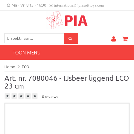
Ma - Vr: 8:15 - 16:30
international@piasofttoys.com
BE/NL
Klantenfeedback
Contact
TOON MENU
Home
ECO
Art. nr. 7080046 - IJsbeer liggend ECO
23 cm
0 reviews