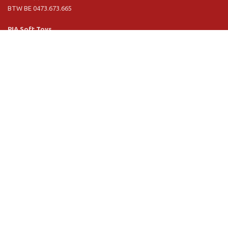
BTW BE 0473.673.665
PIA Soft Toys
Langstraat 1 A
5481 VN Schijndel (NL)
Tel. +31 (0) 73 54 800 29
BTW NL 803.017.698 B01
Informatie
PIA
PIA Eco
Concept & design
Klantendienst
Verkoopsvoorwaarden
Privacy Policy
VR Showroom
Schrijf u in voor onze nieuwsbrief: