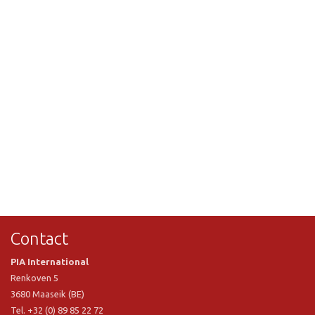
Contact
PIA International
Renkoven 5
3680 Maaseik (BE)
Tel. +32 (0) 89 85 22 72