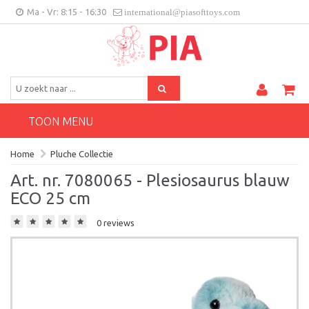
Ma - Vr: 8:15 - 16:30
international@piasofttoys.com
BE/NL
Klantenfeedback
Contact
TOON MENU
Home
Pluche Collectie
Art. nr. 7080065 - Plesiosaurus blauw
ECO 25 cm
0 reviews