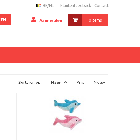
BE/NL
Klantenfeedback
Contact
KEN
0 items
Aanmelden
Sorteren op:
Naam
Prijs
Nieuw