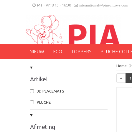
Ma - Vr: 8:15 - 16:30
international@piasofttoys.com
NIEUW
ECO
TOPPERS
PLUCHE COLL
Home
Artikel
«
1
3D PLACEMATS
PLUCHE
Afmeting