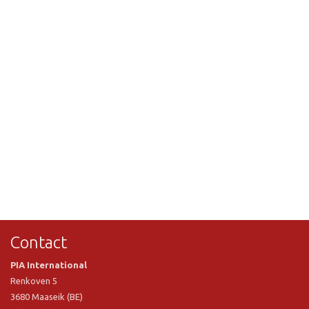
Contact
PIA International
Renkoven 5
3680 Maaseik (BE)