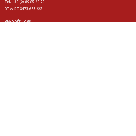
Tel. +32 (0) 89 85 22 72
BTW BE 0473.673.665
PIA Soft Toys
Langstraat 1 A
5481 VN Schijndel (NL)
Tel. +31 (0) 73 54 800 29
BTW NL 803.017.698 B01
Informatie
PIA
PIA Eco
Concept & design
Klantendienst
Verkoopsvoorwaarden
Privacy Policy
VR Showroom