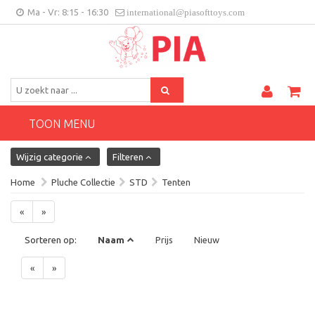
Ma - Vr: 8:15 - 16:30
international@piasofttoys.com
BE/NL
Klantenfeedback
Contact
TOON MENU
Wijzig categorie
Filteren
Home
Pluche Collectie
STD
Tenten
«
»
Sorteren op:
Naam
Prijs
Nieuw
«
»