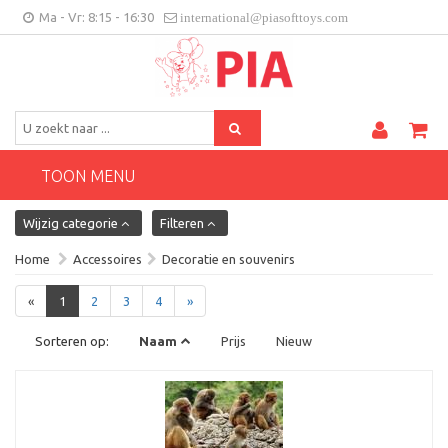
Ma - Vr: 8:15 - 16:30
international@piasofttoys.com
BE/NL
Klantenfeedback
Contact
TOON MENU
Wijzig categorie
Filteren
Home
Accessoires
Decoratie en souvenirs
«
1
2
3
4
»
Sorteren op:
Naam
Prijs
Nieuw