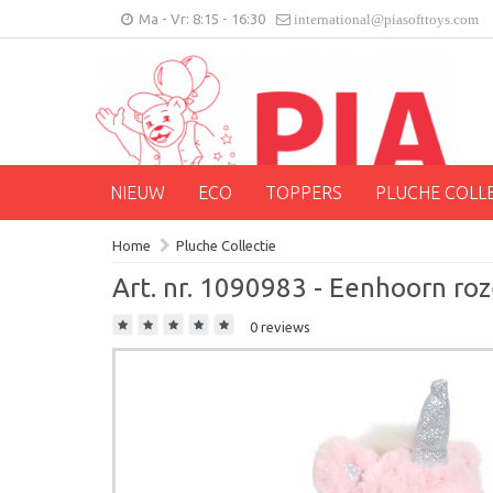
Ma - Vr: 8:15 - 16:30
international@piasofttoys.com
NIEUW
ECO
TOPPERS
PLUCHE COLL
Home
Pluche Collectie
Art. nr. 1090983 - Eenhoorn ro
0 reviews