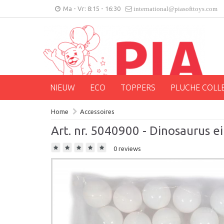
Ma - Vr: 8:15 - 16:30
international@piasofttoys.com
NIEUW
ECO
TOPPERS
PLUCHE COLL
Home
Accessoires
Art. nr. 5040900 - Dinosaurus 
0 reviews