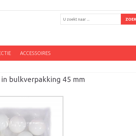
ZOE
ECTIE
ACCESSOIRES
ei in bulkverpakking 45 mm