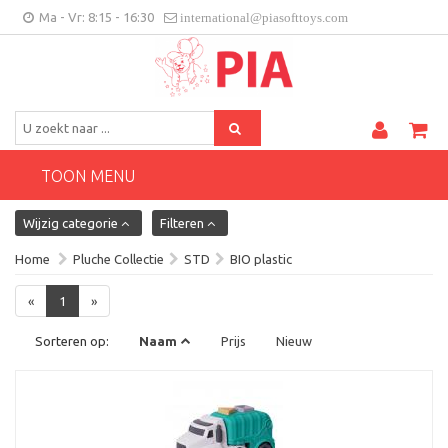
Ma - Vr: 8:15 - 16:30
international@piasofttoys.com
BE/NL
Klantenfeedback
Contact
TOON MENU
Wijzig categorie
Filteren
Home
Pluche Collectie
STD
BIO plastic
«
1
»
Sorteren op:
Naam
Prijs
Nieuw