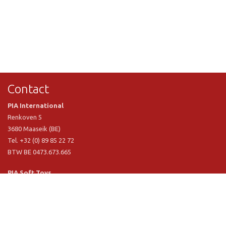
Contact
PIA International
Renkoven 5
3680 Maaseik (BE)
Tel. +32 (0) 89 85 22 72
BTW BE 0473.673.665
PIA Soft Toys
Langstraat 1 A
5481 VN Schijndel (NL)
Tel. +31 (0) 73 54 800 29
BTW NL 803.017.698 B01