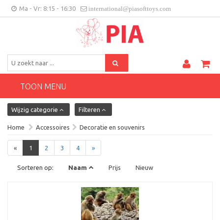
Ma - Vr: 8:15 - 16:30
international@piasofttoys.com
BE/NL
Klantenfeedback
Contact
TOON MENU
Wijzig categorie
Filteren
Home
Accessoires
Decoratie en souvenirs
«
1
2
3
4
»
Sorteren op:
Naam
Prijs
Nieuw