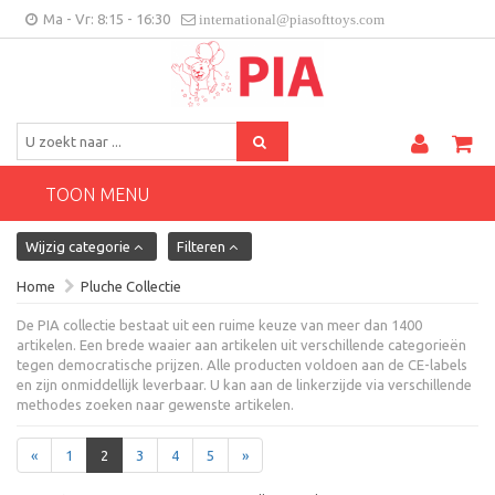
Ma - Vr: 8:15 - 16:30
international@piasofttoys.com
BE/NL
Klantenfeedback
Contact
TOON MENU
Wijzig categorie
Filteren
Home
Pluche Collectie
De PIA collectie bestaat uit een ruime keuze van meer dan 1400
artikelen. Een brede waaier aan artikelen uit verschillende categorieën
tegen democratische prijzen. Alle producten voldoen aan de CE-labels
en zijn onmiddellijk leverbaar. U kan aan de linkerzijde via verschillende
methodes zoeken naar gewenste artikelen.
«
1
2
3
4
5
»