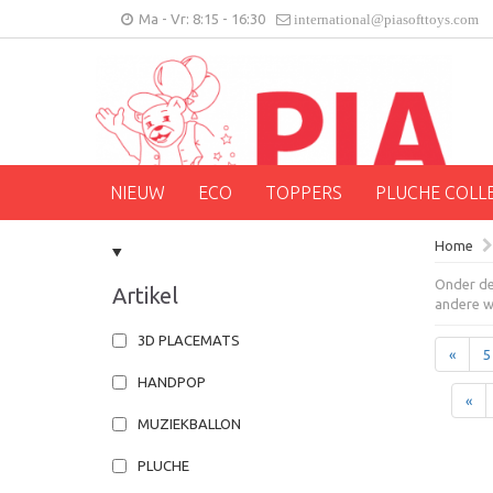
Ma - Vr: 8:15 - 16:30
international@piasofttoys.com
NIEUW
ECO
TOPPERS
PLUCHE COLL
Home
Onder de 
Artikel
andere wi
3D PLACEMATS
«
5
HANDPOP
«
MUZIEKBALLON
PLUCHE