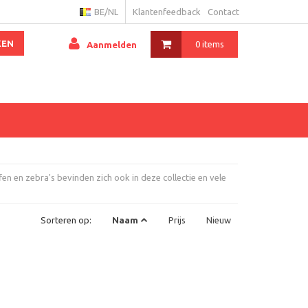
BE/NL
Klantenfeedback
Contact
KEN
0 items
Aanmelden
fen en zebra's bevinden zich ook in deze collectie en vele
Sorteren op:
Naam
Prijs
Nieuw