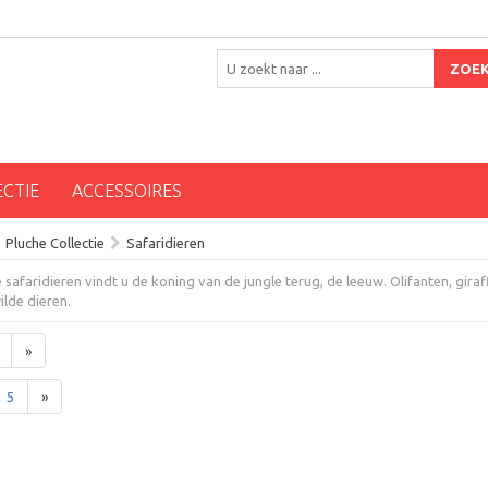
ZOE
ECTIE
ACCESSOIRES
Pluche Collectie
Safaridieren
safaridieren vindt u de koning van de jungle terug, de leeuw. Olifanten, giraf
lde dieren.
»
5
»