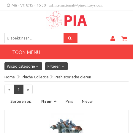
Ma - Vr: 8:15 - 16:30
international@piasofttoys.com
BE/NL
Klantenfeedback
Contact
TOON MENU
Wijzig categorie
Filteren
Home
Pluche Collectie
Prehistorische dieren
«
1
»
Sorteren op:
Naam
Prijs
Nieuw