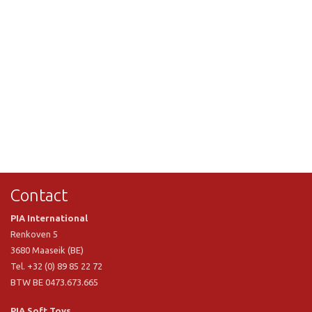
Contact
PIA International
Renkoven 5
3680 Maaseik (BE)
Tel. +32 (0) 89 85 22 72
BTW BE 0473.673.665
PIA Soft Toys