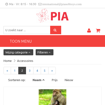
Ma - Vr: 8:15 - 16:30
international@piasofttoys.com
BE/NL
Klantenfeedback
Contact
TOON MENU
Wijzig categorie
Filteren
Home
Accessoires
«
1
2
3
4
5
»
Sorteren op:
Naam
Prijs
Nieuw