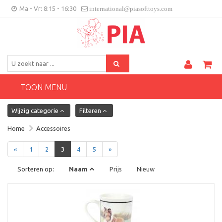
Ma - Vr: 8:15 - 16:30
international@piasofttoys.com
BE/NL
Klantenfeedback
Contact
TOON MENU
Wijzig categorie
Filteren
Home
Accessoires
«
1
2
3
4
5
»
Sorteren op:
Naam
Prijs
Nieuw