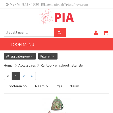
Ma - Vr: 8:15 - 16:30
international@piasofttoys.com
BE/NL
Klantenfeedback
Contact
TOON MENU
Wijzig categorie
Filteren
Home
Accessoires
Kantoor- en schoolmaterialen
«
1
2
»
Sorteren op:
Naam
Prijs
Nieuw